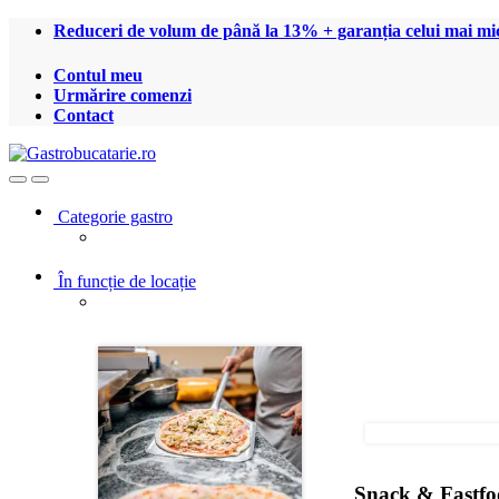
Treci
Treci
Reduceri de volum de până la 13% + garanția celui mai mic
la
la
navigare
conținut
Contul meu
Urmărire comenzi
Contact
Open
Close
Categorie gastro
În funcție de locație
Snack & Fastf