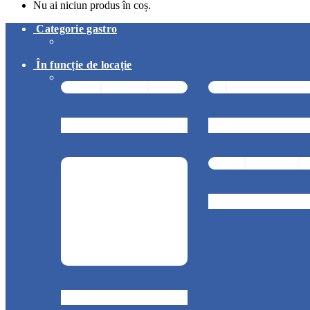
Nu ai niciun produs în coș.
Categorie gastro
În funcție de locație
Pizzerie
Snack & Fastf
Cofetărie
Brutărie