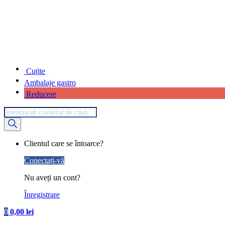
Cuțite
Ambalaje gastro
Reducere
Products
search
My
Clientul care se întoarce?
Account
Conectați-vă
Nu aveți un cont?
Înregistrare
0
0,00
lei