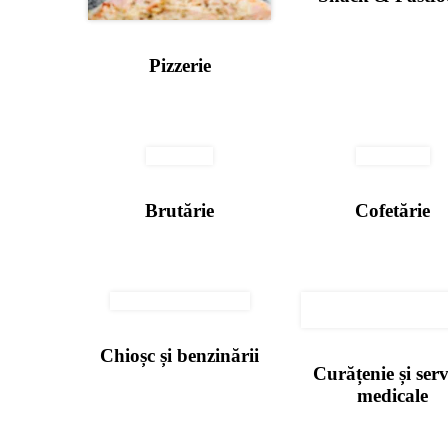
Pizzerie
Brutărie
Cofetărie
Chioșc și benzinării
Curățenie și serv
medicale