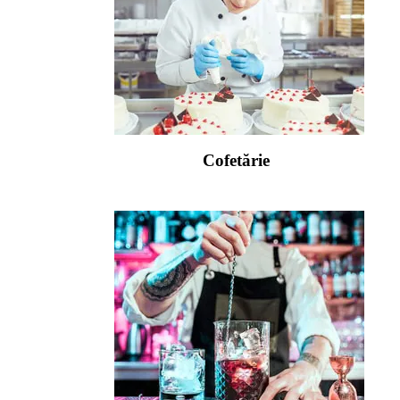
Cofetărie