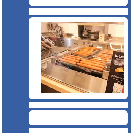
Cantină, sală de mese
Chioșc și benzinării
Curățenie și servicii medicale