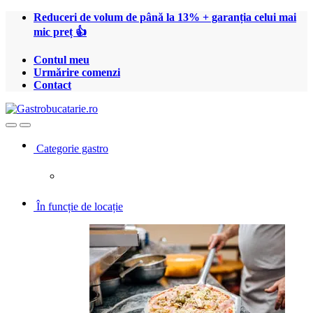
Treci
Treci
Reduceri de volum de până la 13% + garanția celui mai
la
la
mic preț 👍
navigare
conținut
Contul meu
Urmărire comenzi
Contact
Open
Close
Categorie gastro
În funcție de locație