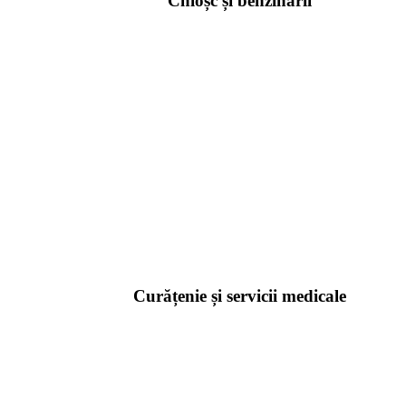
Chioșc și benzinării
Curățenie și servicii medicale