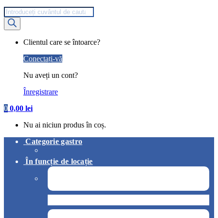
Products
search
My
Clientul care se întoarce?
Account
Conectați-vă
Nu aveți un cont?
Înregistrare
0
0,00
lei
Nu ai niciun produs în coș.
Categorie gastro
În funcție de locație
Pizzerie