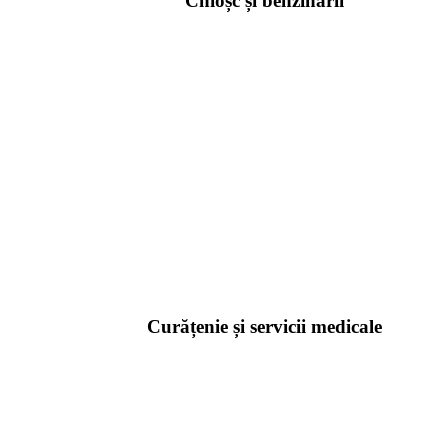
Chioșc și benzinării
Curățenie și servicii medicale