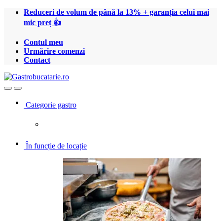
Treci
Treci
Reduceri de volum de până la 13% + garanția celui mai
la
la
mic preț 👍
navigare
conținut
Contul meu
Urmărire comenzi
Contact
Open
Close
Categorie gastro
În funcție de locație