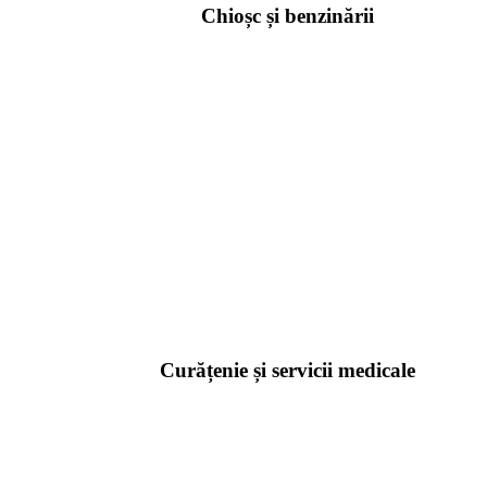
Chioșc și benzinării
Curățenie și servicii medicale