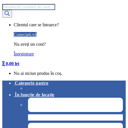
Products
search
My
Clientul care se întoarce?
Account
Conectați-vă
Nu aveți un cont?
Înregistrare
0
0,00
lei
Nu ai niciun produs în coș.
Categorie gastro
În funcție de locație
Pizzerie