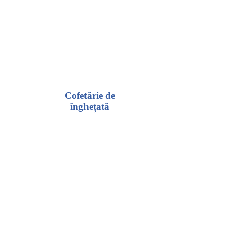
Cofetărie de
înghețată