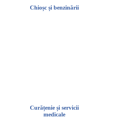
Chioșc și benzinării
Curățenie și servicii
medicale