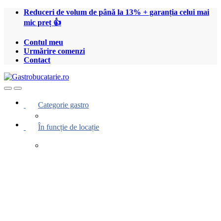
Treci
Treci
Reduceri de volum de până la 13% + garanția celui mai
la
la
mic preț 👍
navigare
conținut
Contul meu
Urmărire comenzi
Contact
Open
Close
Categorie gastro
În funcție de locație