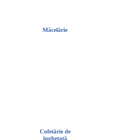
Măcelărie
Cofetărie de
înghețată