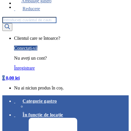
Ambalaje gastro
Reducere
Products
search
My
Clientul care se întoarce?
Account
Conectați-vă
Nu aveți un cont?
Înregistrare
0
0,00
lei
Nu ai niciun produs în coș.
Categorie gastro
În funcție de locație