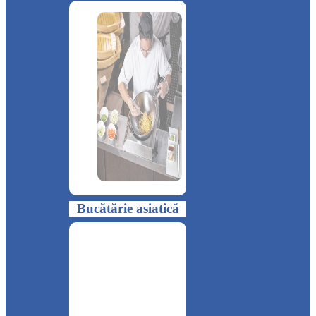
Bucătărie asiatică