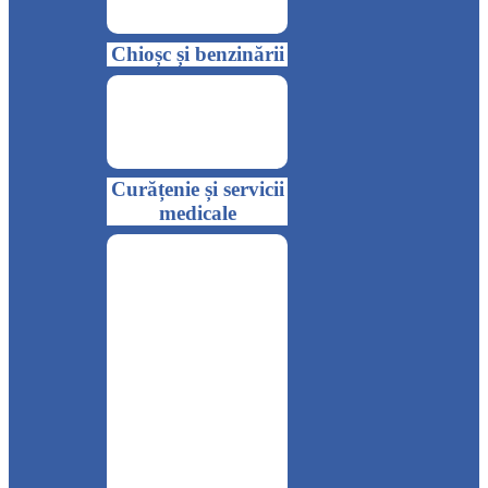
Chioșc și benzinării
Curățenie și servicii
medicale